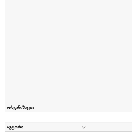
მიღების თარიღი : 2012-06-10 გამოქვეყნების თარიღი : 2017-01
Collection of Elsa Grilbortzer-Fonova
დოკუმენტი : 0 | კოლექციაზე მუშაობდა :
Mariam Chachia
,
Irakli Khvadagi
Collection contains oral history of Elsa Grilbortzer-Fonova
ორგანიზაცია
ავტორი