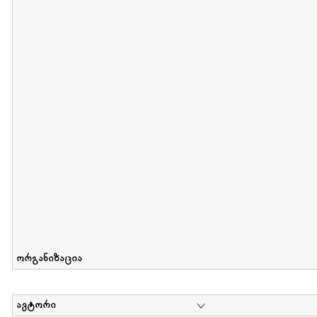
მიღების თარიღი : 2012-06-10 გამოქვეყნების თარიღი : 2017-01
Collection of Elsa Grilbortzer-Fonova
დოკუმენტი : 0 | კოლექციაზე მუშაობდა :
Mariam Chachia
,
Irakli Khvadagi
Collection contains oral history of Elsa Grilbortzer-Fonova
ორგანიზაცია
ავტორი