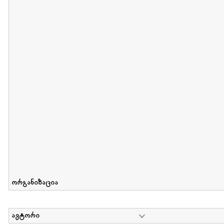
მიღების თარიღი : 2012-06-10 გამოქვეყნების თარიღი : 2017-01
Collection of Elsa Grilbortzer-Fonova
დოკუმენტი : 0 | კოლექციაზე მუშაობდა :
Mariam Chachia
,
Irakli Khvadagi
Collection contains oral history of Elsa Grilbortzer-Fonova
ორგანიზაცია
ავტორი