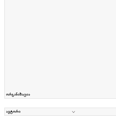
მიღების თარიღი : 2012-06-10 გამოქვეყნების თარიღი : 2017-01
Collection of Elsa Grilbortzer-Fonova
დოკუმენტი : 0 | კოლექციაზე მუშაობდა :
Mariam Chachia
,
Irakli Khvadagi
Collection contains oral history of Elsa Grilbortzer-Fonova
ორგანიზაცია
ავტორი