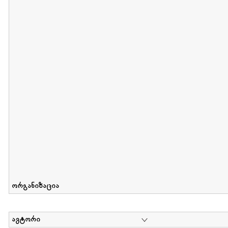
მიღების თარიღი : 2012-06-10 გამოქვეყნების თარიღი : 2017-01
Collection of Elsa Grilbortzer-Fonova
დოკუმენტი : 0 | კოლექციაზე მუშაობდა :
Mariam Chachia
,
Irakli Khvadagi
Collection contains oral history of Elsa Grilbortzer-Fonova
ორგანიზაცია
ავტორი