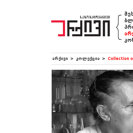
{
შე
ბლ
პრ
არ
კო
არქივი
>
კოლექცია
>
Collection 