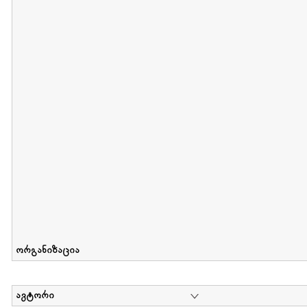
მიღების თარიღი : 2012-06-10 გამოქვეყნების თარიღი : 2017-01
Collection of Elsa Grilbortzer-Fonova
დოკუმენტი : 0 | კოლექციაზე მუშაობდა :
Mariam Chachia
,
Irakli Khvadagi
Collection contains oral history of Elsa Grilbortzer-Fonova
ორგანიზაცია
ავტორი