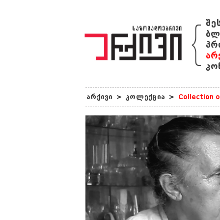
{
შე
ბლ
პრ
არ
კო
არქივი
>
კოლექცია
>
Collection 