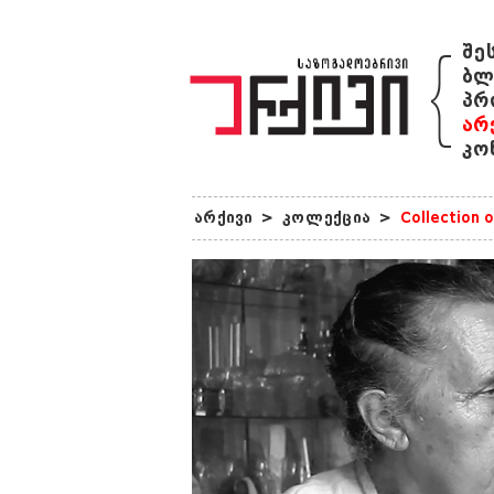
{
შე
ბლ
პრ
არ
კო
არქივი
>
კოლექცია
>
Collection 