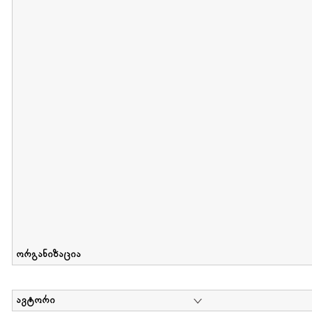
მიღების თარიღი : 2012-06-10 გამოქვეყნების თარიღი : 2017-01
Collection of Elsa Grilbortzer-Fonova
დოკუმენტი : 0 | კოლექციაზე მუშაობდა :
Mariam Chachia
,
Irakli Khvadagi
Collection contains oral history of Elsa Grilbortzer-Fonova
ორგანიზაცია
ავტორი