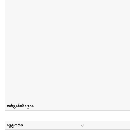
მიღების თარიღი : 2012-06-10 გამოქვეყნების თარიღი : 2017-01
Collection of Elsa Grilbortzer-Fonova
დოკუმენტი : 0 | კოლექციაზე მუშაობდა :
Mariam Chachia
,
Irakli Khvadagi
Collection contains oral history of Elsa Grilbortzer-Fonova
ორგანიზაცია
ავტორი