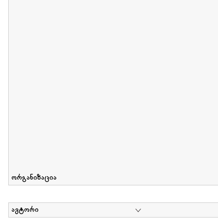
მიღების თარიღი : 2012-06-10 გამოქვეყნების თარიღი : 2017-01
Collection of Elsa Grilbortzer-Fonova
დოკუმენტი : 0 | კოლექციაზე მუშაობდა :
Mariam Chachia
,
Irakli Khvadagi
Collection contains oral history of Elsa Grilbortzer-Fonova
ორგანიზაცია
ავტორი