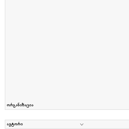
მიღების თარიღი : 2012-06-10 გამოქვეყნების თარიღი : 2017-01
Collection of Elsa Grilbortzer-Fonova
დოკუმენტი : 0 | კოლექციაზე მუშაობდა :
Mariam Chachia
,
Irakli Khvadagi
Collection contains oral history of Elsa Grilbortzer-Fonova
ორგანიზაცია
ავტორი