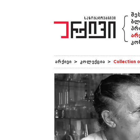
{
შე
ბლ
პრ
არ
კო
არქივი
>
კოლექცია
>
Collection 