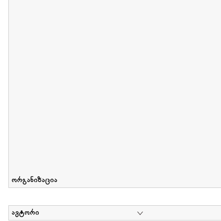
მიღების თარიღი : 2012-06-10 გამოქვეყნების თარიღი : 2017-01
Collection of Elsa Grilbortzer-Fonova
დოკუმენტი : 0 | კოლექციაზე მუშაობდა :
Mariam Chachia
,
Irakli Khvadagi
Collection contains oral history of Elsa Grilbortzer-Fonova
ორგანიზაცია
ავტორი