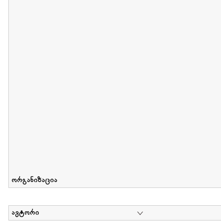
მიღების თარიღი : 2012-06-10 გამოქვეყნების თარიღი : 2017-01
Collection of Elsa Grilbortzer-Fonova
დოკუმენტი : 0 | კოლექციაზე მუშაობდა :
Mariam Chachia
,
Irakli Khvadagi
Collection contains oral history of Elsa Grilbortzer-Fonova
ორგანიზაცია
ავტორი