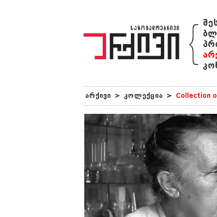
{
შე
ბლ
პრ
არ
კო
არქივი
>
კოლექცია
>
Collection 