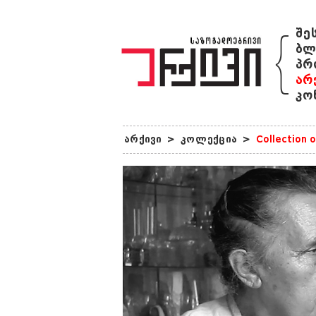
{
შე
ბლ
პრ
არ
კო
არქივი
>
კოლექცია
>
Collection 