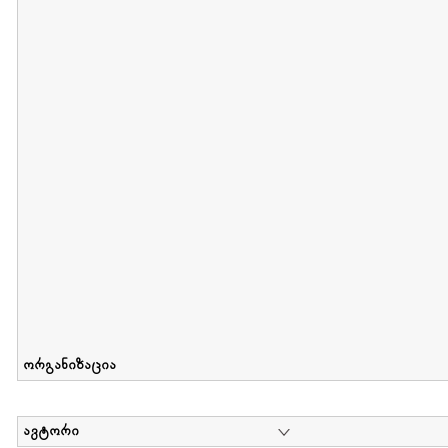
მიღების თარიღი : 2012-06-10 გამოქვეყნების თარიღი : 2017-01
Collection of Elsa Grilbortzer-Fonova
დოკუმენტი : 0 | კოლექციაზე მუშაობდა :
Mariam Chachia
,
Irakli Khvadagi
Collection contains oral history of Elsa Grilbortzer-Fonova
ორგანიზაცია
ავტორი