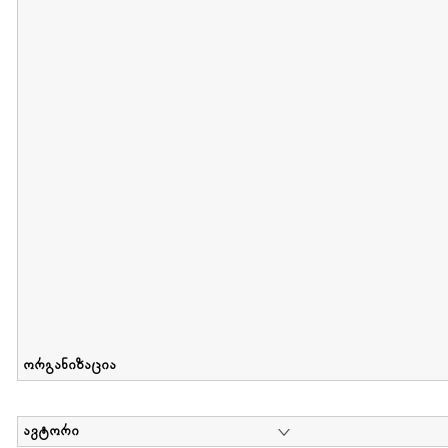
მიღების თარიღი : 2012-06-10 გამოქვეყნების თარიღი : 2017-01
Collection of Elsa Grilbortzer-Fonova
დოკუმენტი : 0 | კოლექციაზე მუშაობდა :
Mariam Chachia
,
Irakli Khvadagi
Collection contains oral history of Elsa Grilbortzer-Fonova
ორგანიზაცია
ავტორი