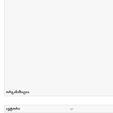
მიღების თარიღი : 2012-06-10 გამოქვეყნების თარიღი : 2017-01
Collection of Elsa Grilbortzer-Fonova
დოკუმენტი : 0 | კოლექციაზე მუშაობდა :
Mariam Chachia
,
Irakli Khvadagi
Collection contains oral history of Elsa Grilbortzer-Fonova
ორგანიზაცია
ავტორი