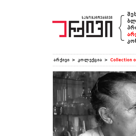
{
შე
ბლ
პრ
არ
კო
არქივი
>
კოლექცია
>
Collection 