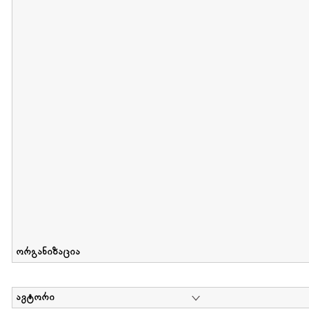
მიღების თარიღი : 2012-06-10 გამოქვეყნების თარიღი : 2017-01
Collection of Elsa Grilbortzer-Fonova
დოკუმენტი : 0 | კოლექციაზე მუშაობდა :
Mariam Chachia
,
Irakli Khvadagi
Collection contains oral history of Elsa Grilbortzer-Fonova
ორგანიზაცია
ავტორი