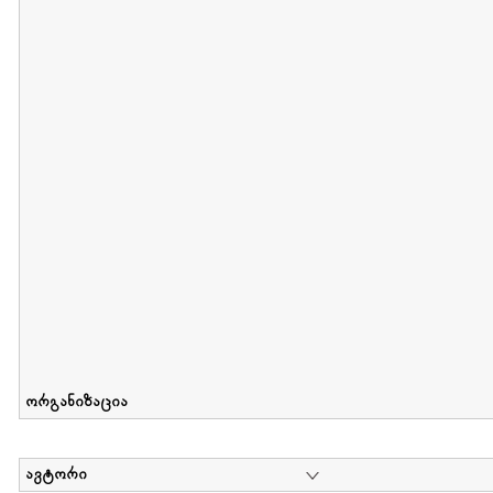
მიღების თარიღი : 2012-06-10 გამოქვეყნების თარიღი : 2017-01
Collection of Elsa Grilbortzer-Fonova
დოკუმენტი : 0 | კოლექციაზე მუშაობდა :
Mariam Chachia
,
Irakli Khvadagi
Collection contains oral history of Elsa Grilbortzer-Fonova
ორგანიზაცია
ავტორი