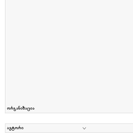
მიღების თარიღი : 2012-06-10 გამოქვეყნების თარიღი : 2017-01
Collection of Elsa Grilbortzer-Fonova
დოკუმენტი : 0 | კოლექციაზე მუშაობდა :
Mariam Chachia
,
Irakli Khvadagi
Collection contains oral history of Elsa Grilbortzer-Fonova
ორგანიზაცია
ავტორი