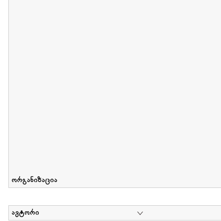
მიღების თარიღი : 2012-06-10 გამოქვეყნების თარიღი : 2017-01
Collection of Elsa Grilbortzer-Fonova
დოკუმენტი : 0 | კოლექციაზე მუშაობდა :
Mariam Chachia
,
Irakli Khvadagi
Collection contains oral history of Elsa Grilbortzer-Fonova
ორგანიზაცია
ავტორი