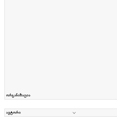
მიღების თარიღი : 2012-06-10 გამოქვეყნების თარიღი : 2017-01
Collection of Elsa Grilbortzer-Fonova
დოკუმენტი : 0 | კოლექციაზე მუშაობდა :
Mariam Chachia
,
Irakli Khvadagi
Collection contains oral history of Elsa Grilbortzer-Fonova
ორგანიზაცია
ავტორი