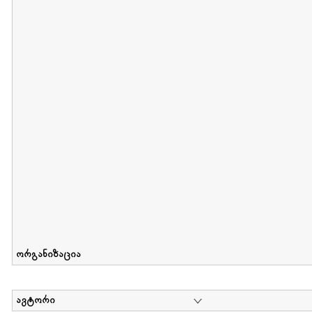
მიღების თარიღი : 2012-06-10 გამოქვეყნების თარიღი : 2017-01
Collection of Elsa Grilbortzer-Fonova
დოკუმენტი : 0 | კოლექციაზე მუშაობდა :
Mariam Chachia
,
Irakli Khvadagi
Collection contains oral history of Elsa Grilbortzer-Fonova
ორგანიზაცია
ავტორი