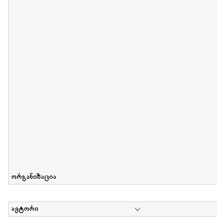
მიღების თარიღი : 2012-06-10 გამოქვეყნების თარიღი : 2017-01
Collection of Elsa Grilbortzer-Fonova
დოკუმენტი : 0 | კოლექციაზე მუშაობდა :
Mariam Chachia
,
Irakli Khvadagi
Collection contains oral history of Elsa Grilbortzer-Fonova
ორგანიზაცია
ავტორი