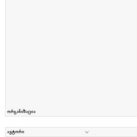
მიღების თარიღი : 2012-06-10 გამოქვეყნების თარიღი : 2017-01
Collection of Elsa Grilbortzer-Fonova
დოკუმენტი : 0 | კოლექციაზე მუშაობდა :
Mariam Chachia
,
Irakli Khvadagi
Collection contains oral history of Elsa Grilbortzer-Fonova
ორგანიზაცია
ავტორი