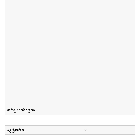
მიღების თარიღი : 2012-06-10 გამოქვეყნების თარიღი : 2017-01
Collection of Elsa Grilbortzer-Fonova
დოკუმენტი : 0 | კოლექციაზე მუშაობდა :
Mariam Chachia
,
Irakli Khvadagi
Collection contains oral history of Elsa Grilbortzer-Fonova
ორგანიზაცია
ავტორი