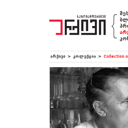
{
შე
ბლ
პრ
არ
კო
არქივი
>
კოლექცია
>
Collection 