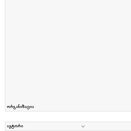
მიღების თარიღი : 2012-06-10 გამოქვეყნების თარიღი : 2017-01
Collection of Elsa Grilbortzer-Fonova
დოკუმენტი : 0 | კოლექციაზე მუშაობდა :
Mariam Chachia
,
Irakli Khvadagi
Collection contains oral history of Elsa Grilbortzer-Fonova
ორგანიზაცია
ავტორი