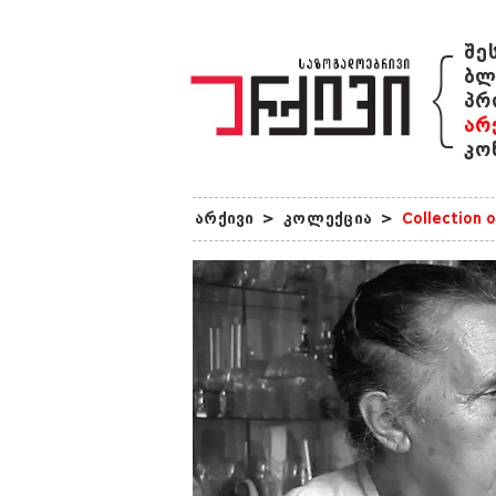
{
შე
ბლ
პრ
არ
კო
არქივი
>
კოლექცია
>
Collection 