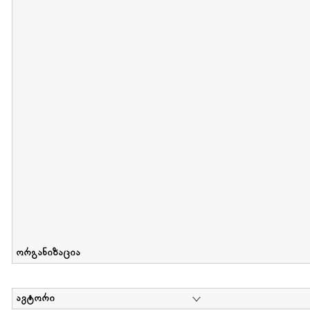
მიღების თარიღი : 2012-06-10 გამოქვეყნების თარიღი : 2017-01
Collection of Elsa Grilbortzer-Fonova
დოკუმენტი : 0 | კოლექციაზე მუშაობდა :
Mariam Chachia
,
Irakli Khvadagi
Collection contains oral history of Elsa Grilbortzer-Fonova
ორგანიზაცია
ავტორი