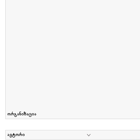
მიღების თარიღი : 2012-06-10 გამოქვეყნების თარიღი : 2017-01
Collection of Elsa Grilbortzer-Fonova
დოკუმენტი : 0 | კოლექციაზე მუშაობდა :
Mariam Chachia
,
Irakli Khvadagi
Collection contains oral history of Elsa Grilbortzer-Fonova
ორგანიზაცია
ავტორი