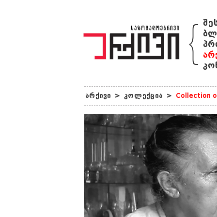
{
შე
ბლ
პრ
არ
კო
არქივი
>
კოლექცია
>
Collection 