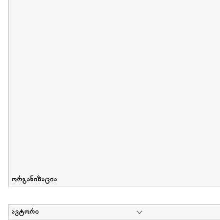
მიღების თარიღი : 2012-06-10 გამოქვეყნების თარიღი : 2017-01
Collection of Elsa Grilbortzer-Fonova
დოკუმენტი : 0 | კოლექციაზე მუშაობდა :
Mariam Chachia
,
Irakli Khvadagi
Collection contains oral history of Elsa Grilbortzer-Fonova
ორგანიზაცია
ავტორი