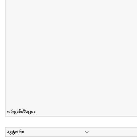
მიღების თარიღი : 2012-06-10 გამოქვეყნების თარიღი : 2017-01
Collection of Elsa Grilbortzer-Fonova
დოკუმენტი : 0 | კოლექციაზე მუშაობდა :
Mariam Chachia
,
Irakli Khvadagi
Collection contains oral history of Elsa Grilbortzer-Fonova
ორგანიზაცია
ავტორი