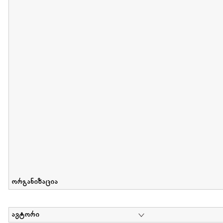
მიღების თარიღი : 2012-06-10 გამოქვეყნების თარიღი : 2017-01
Collection of Elsa Grilbortzer-Fonova
დოკუმენტი : 0 | კოლექციაზე მუშაობდა :
Mariam Chachia
,
Irakli Khvadagi
Collection contains oral history of Elsa Grilbortzer-Fonova
ორგანიზაცია
ავტორი