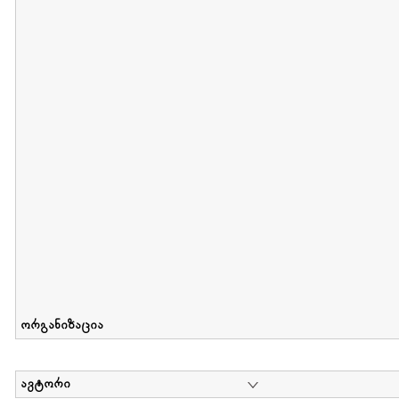
მიღების თარიღი : 2012-06-10 გამოქვეყნების თარიღი : 2017-01
Collection of Elsa Grilbortzer-Fonova
დოკუმენტი : 0 | კოლექციაზე მუშაობდა :
Mariam Chachia
,
Irakli Khvadagi
Collection contains oral history of Elsa Grilbortzer-Fonova
ორგანიზაცია
ავტორი