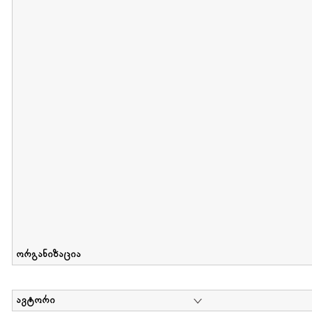
მიღების თარიღი : 2012-06-10 გამოქვეყნების თარიღი : 2017-01
Collection of Elsa Grilbortzer-Fonova
დოკუმენტი : 0 | კოლექციაზე მუშაობდა :
Mariam Chachia
,
Irakli Khvadagi
Collection contains oral history of Elsa Grilbortzer-Fonova
ორგანიზაცია
ავტორი