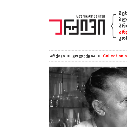
{
შე
ბლ
პრ
არ
კო
არქივი
>
კოლექცია
>
Collection 