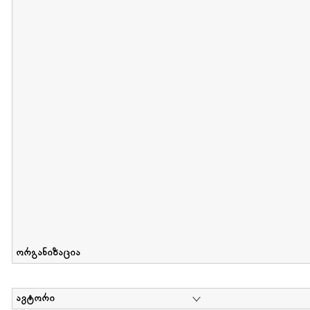
მიღების თარიღი : 2012-06-10 გამოქვეყნების თარიღი : 2017-01
Collection of Elsa Grilbortzer-Fonova
დოკუმენტი : 0 | კოლექციაზე მუშაობდა :
Mariam Chachia
,
Irakli Khvadagi
Collection contains oral history of Elsa Grilbortzer-Fonova
ორგანიზაცია
ავტორი