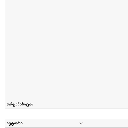
მიღების თარიღი : 2012-06-10 გამოქვეყნების თარიღი : 2017-01
Collection of Elsa Grilbortzer-Fonova
დოკუმენტი : 0 | კოლექციაზე მუშაობდა :
Mariam Chachia
,
Irakli Khvadagi
Collection contains oral history of Elsa Grilbortzer-Fonova
ორგანიზაცია
ავტორი