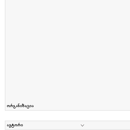
მიღების თარიღი : 2012-06-10 გამოქვეყნების თარიღი : 2017-01
Collection of Elsa Grilbortzer-Fonova
დოკუმენტი : 0 | კოლექციაზე მუშაობდა :
Mariam Chachia
,
Irakli Khvadagi
Collection contains oral history of Elsa Grilbortzer-Fonova
ორგანიზაცია
ავტორი