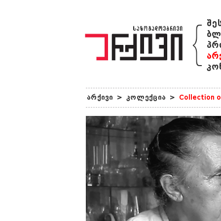
{
შე
ბლ
პრ
არ
კო
არქივი
>
კოლექცია
>
Collection 