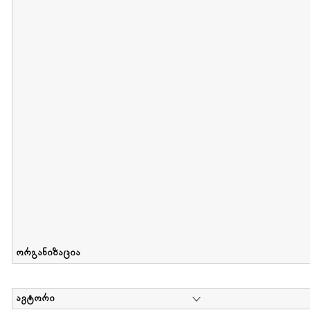
მიღების თარიღი : 2012-06-10 გამოქვეყნების თარიღი : 2017-01
Collection of Elsa Grilbortzer-Fonova
დოკუმენტი : 0 | კოლექციაზე მუშაობდა :
Mariam Chachia
,
Irakli Khvadagi
Collection contains oral history of Elsa Grilbortzer-Fonova
ორგანიზაცია
ავტორი