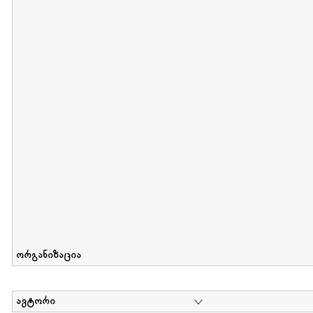
მიღების თარიღი : 2012-06-10 გამოქვეყნების თარიღი : 2017-01
Collection of Elsa Grilbortzer-Fonova
დოკუმენტი : 0 | კოლექციაზე მუშაობდა :
Mariam Chachia
,
Irakli Khvadagi
Collection contains oral history of Elsa Grilbortzer-Fonova
ორგანიზაცია
ავტორი