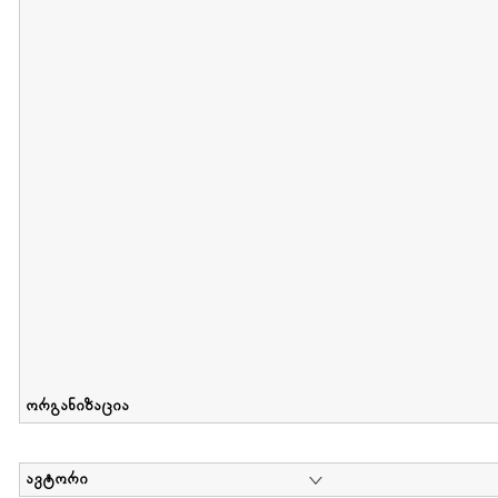
მიღების თარიღი : 2012-06-10 გამოქვეყნების თარიღი : 2017-01
Collection of Elsa Grilbortzer-Fonova
დოკუმენტი : 0 | კოლექციაზე მუშაობდა :
Mariam Chachia
,
Irakli Khvadagi
Collection contains oral history of Elsa Grilbortzer-Fonova
ორგანიზაცია
ავტორი